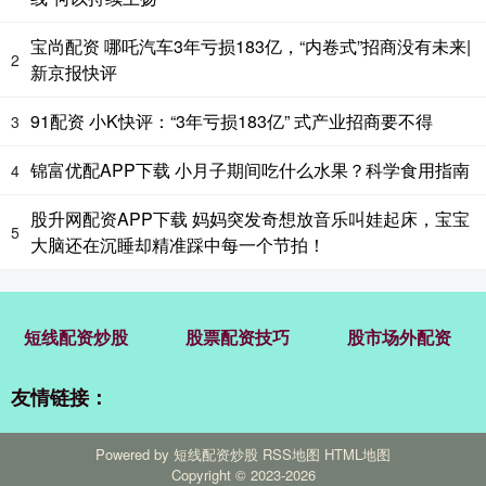
宝尚配资 哪吒汽车3年亏损183亿，“内卷式”招商没有未来|
2
新京报快评
91配资 小K快评：“3年亏损183亿” 式产业招商要不得
3
锦富优配APP下载 小月子期间吃什么水果？科学食用指南
4
股升网配资APP下载 妈妈突发奇想放音乐叫娃起床，宝宝
5
大脑还在沉睡却精准踩中每一个节拍！
短线配资炒股
股票配资技巧
股市场外配资
友情链接：
Powered by
短线配资炒股
RSS地图
HTML地图
Copyright
© 2023-2026