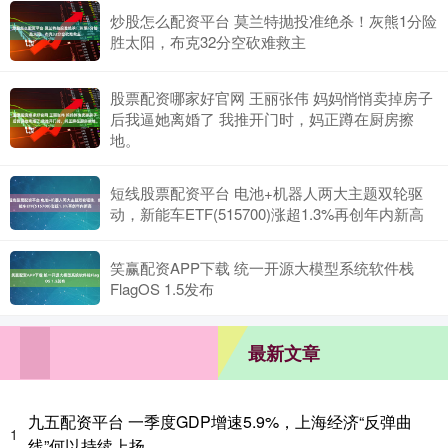
炒股怎么配资平台 莫兰特抛投准绝杀！灰熊1分险
胜太阳，布克32分空砍难救主
股票配资哪家好官网 王丽张伟 妈妈悄悄卖掉房子
后我逼她离婚了 我推开门时，妈正蹲在厨房擦
地。
短线股票配资平台 电池+机器人两大主题双轮驱
动，新能车ETF(515700)涨超1.3%再创年内新高
笑赢配资APP下载 统一开源大模型系统软件栈
FlagOS 1.5发布
最新文章
九五配资平台 一季度GDP增速5.9%，上海经济“反弹曲
1
线”何以持续上扬