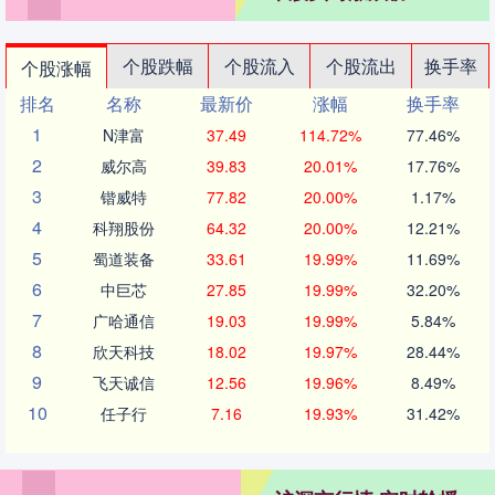
个股跌幅
个股流入
个股流出
换手率
个股涨幅
排名
名称
最新价
涨幅
换手率
1
N津富
37.49
114.72%
77.46%
2
威尔高
39.83
20.01%
17.76%
3
锴威特
77.82
20.00%
1.17%
4
科翔股份
64.32
20.00%
12.21%
5
蜀道装备
33.61
19.99%
11.69%
6
中巨芯
27.85
19.99%
32.20%
7
广哈通信
19.03
19.99%
5.84%
8
欣天科技
18.02
19.97%
28.44%
9
飞天诚信
12.56
19.96%
8.49%
10
任子行
7.16
19.93%
31.42%