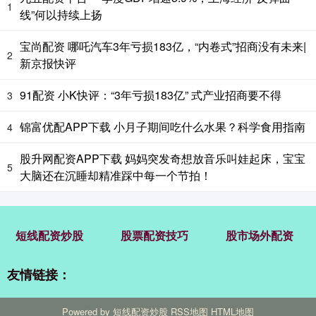
1
线”何以持续上扬
宝尚配资 哪吒汽车3年亏损183亿，“内卷式”招商没有未来|
2
新京报快评
91配资 小K快评：“3年亏损183亿” 式产业招商要不得
3
锦富优配APP下载 小月子期间吃什么水果？科学食用指南
4
股升网配资APP下载 妈妈突发奇想放音乐叫娃起床，宝宝
5
大脑还在沉睡却精准踩中每一个节拍！
短线配资炒股
股票配资技巧
股市场外配资
友情链接：
Powered by
短线配资炒股
RSS地图
HTML地图