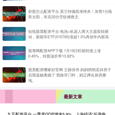
炒股怎么配资平台 莫兰特抛投准绝杀！灰熊1分险
胜太阳，布克32分空砍难救主
短线股票配资平台 电池+机器人两大主题双轮驱
动，新能车ETF(515700)涨超1.3%再创年内新高
股窜网配资APP下载 1月19日旺能转债上涨
0.45%，转股溢价率13.82%
股票配资哪家好官网 王丽张伟 妈妈悄悄卖掉房子
后我逼她离婚了 我推开门时，妈正蹲在厨房擦
地。
最新文章
九五配资平台 一季度GDP增速5.9%，上海经济“反弹曲