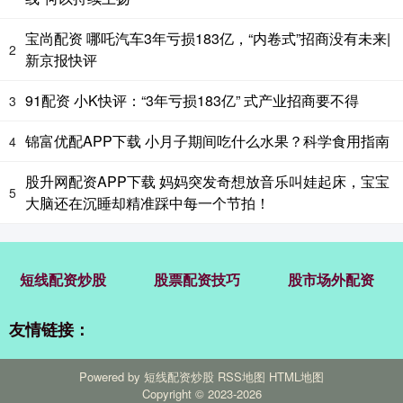
宝尚配资 哪吒汽车3年亏损183亿，“内卷式”招商没有未来|
2
新京报快评
91配资 小K快评：“3年亏损183亿” 式产业招商要不得
3
锦富优配APP下载 小月子期间吃什么水果？科学食用指南
4
股升网配资APP下载 妈妈突发奇想放音乐叫娃起床，宝宝
5
大脑还在沉睡却精准踩中每一个节拍！
短线配资炒股
股票配资技巧
股市场外配资
友情链接：
Powered by
短线配资炒股
RSS地图
HTML地图
Copyright
© 2023-2026