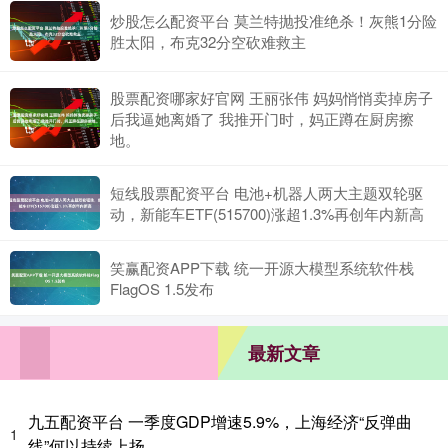
炒股怎么配资平台 莫兰特抛投准绝杀！灰熊1分险
胜太阳，布克32分空砍难救主
股票配资哪家好官网 王丽张伟 妈妈悄悄卖掉房子
后我逼她离婚了 我推开门时，妈正蹲在厨房擦
地。
短线股票配资平台 电池+机器人两大主题双轮驱
动，新能车ETF(515700)涨超1.3%再创年内新高
笑赢配资APP下载 统一开源大模型系统软件栈
FlagOS 1.5发布
最新文章
九五配资平台 一季度GDP增速5.9%，上海经济“反弹曲
1
线”何以持续上扬