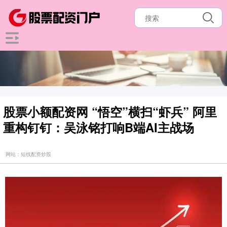
股票小额配资网 “悟空”横扫“虾兵” 阿里
重构钉钉：吴泳铭打响B端AI主战场
网站：短线配资炒股