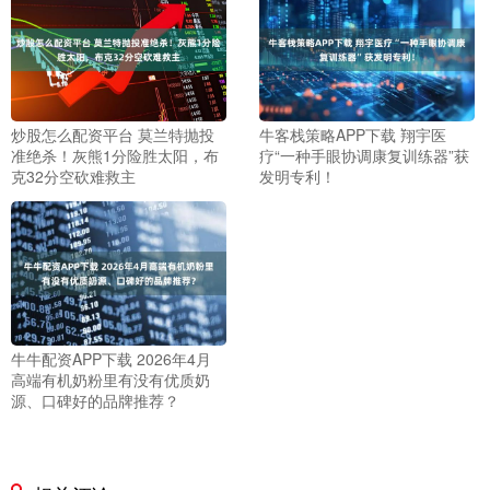
炒股怎么配资平台 莫兰特抛投
牛客栈策略APP下载 翔宇医
准绝杀！灰熊1分险胜太阳，布
疗“一种手眼协调康复训练器”获
克32分空砍难救主
发明专利！
牛牛配资APP下载 2026年4月
高端有机奶粉里有没有优质奶
源、口碑好的品牌推荐？