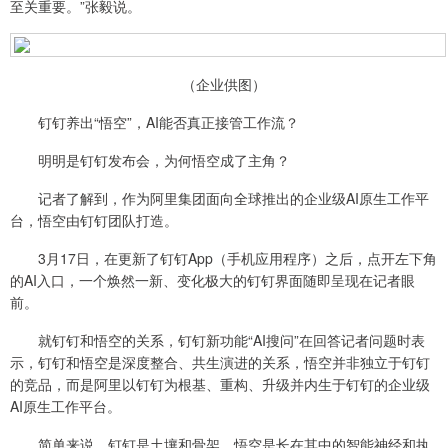
至关重要。”张毅说。
（企业供图）
钉钉养出“悟空”，AI能否真正接管工作流？
明明是钉钉发布会，为何悟空成了主角？
记者了解到，作为阿里集团面向全球推出的企业级AI原生工作平
台，悟空由钉钉团队打造。
3月17日，在更新了钉钉App（手机应用程序）之后，点开左下角
的AI入口，一个焕然一新、变化极大的钉钉界面随即呈现在记者眼
前。
就钉钉和悟空的关系，钉钉新功能“AI搜问”在回答记者问题时表
示，钉钉和悟空是深度整合、共生演进的关系，悟空并非独立于钉钉
的竞品，而是阿里以钉钉为根基、重构、升级并内生于钉钉的企业级
AI原生工作平台。
简单来说，钉钉是土壤和骨架，悟空是长在其中的智能神经和执