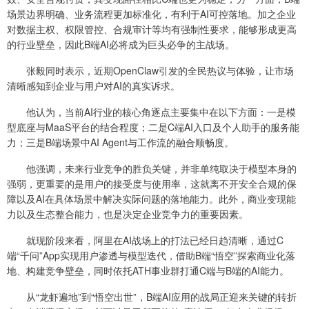
场景边界明确、业务流程更加标准化，有利于AI可控落地。加之企业
对数据主权、权限管控、合规审计等均有强制性要求，能够形成更高
的行业壁垒，因此B端AI必将成为巨头必争的主战场。
张毅同时表示，近期OpenClaw引发的全民热议与体验，让市场
清晰感知到企业与用户对AI的真实诉求。
他认为，当前AI行业的核心角逐点主要集中在以下方面：一是模
型底座与MaaS平台的结合程度；二是C端AI入口及个人助手的服务能
力；三是B端场景中AI Agent与工作流的融合顺畅度。
他强调，未来行业竞争的胜负关键，并非单纯取决于模型本身的
强弱，更重要的是用户的接受度与使用率，这就离不开安全合规的保
障以及AI在具体场景中解决实际问题的落地能力。此外，商业变现能
力以及生态整合能力，也是决定企业竞争力的重要因素。
就现阶段来看，阿里在AI战场上的打法已经日趋清晰，通过C
端“千问”App实现用户渗透与模型迭代，借助B端“悟空”探索商业化落
地、构建竞争壁垒，同时依托ATH事业群打通C端与B端的AI能力。
从“龙虾遍地”到“悟空出世”，B端AI应用的战局正迎来关键的转折