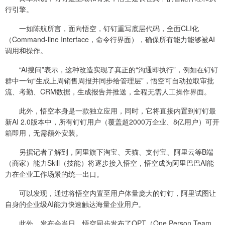
行引擎。
一如陈航所言，面向悟空，钉钉重写底层代码，全面CLI化
（Command-line Interface，命令行界面），确保所有能力能够被AI
调用和操作。
“AI搜问”表示，这种改造实现了真正的“沟通即执行”，例如在钉钉
群中一句“生成上周销售周报并同步给管理层”，悟空可自动拉取审批
流、考勤、CRM数据，生成报告并推送，全程无需人工操作界面。
此外，悟空本身是一款独立应用，同时，它将直接内置到钉钉最
新AI 2.0版本中，所有钉钉用户（覆盖超2000万企业、8亿用户）可开
箱即用，无需额外安装。
另据记者了解到，阿里旗下淘宝、天猫、支付宝、阿里云等B端
（商家）能力Skill（技能）将逐步接入悟空，悟空成为阿里巴巴AI能
力在企业工作场景的统一出口。
可以发现，通过将悟空内置至用户体量庞大的钉钉，阿里试图让
自身的企业级AI能力快速触达海量企业用户。
此外，发布会当日，悟空同步发布了OPT（One Person Team，