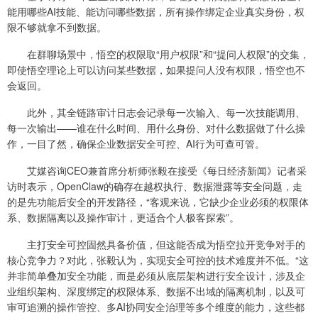
能用哪些AI技能、能访问哪些数据，所有操作绑定企业真实身份，权
限不够就拿不到数据。
在群聊场景中，悟空的权限取“用户权限”和“提问人权限”的交集，
即使悟空理论上可以访问某些数据，如果提问人没有权限，悟空也不
会返回。
此外，其全链路审计日志会记录每一次输入、每一次技能调用、
每一次输出——谁在什么时间、用什么身份、对什么数据做了什么操
作，一目了然，确保企业数据安全可控、AI行为可查可管。
艾媒咨询CEO兼首席分析师张毅在接受《每日经济新闻》记者采
访时表示，OpenClaw的确存在越权执行、数据泄露等安全问题，走
的是先功能后安全的开发路径，“客观来说，它缺少企业必须的权限体
系、数据隔离以及操作审计，更适合个人极客探索”。
主打安全可控固然具备价值，但这能否成为悟空拉开竞争对手的
核心竞争力？对此，张毅认为，实现安全可控的技术难度并不低。“这
并非简单叠加安全功能，而是必须从底层架构进行安全设计，涉及企
业组织架构、深度绑定的权限体系、数据不出域的隔离机制，以及可
审可追溯的操作管控、多AI协同安全治理等多个维度的能力，这些都