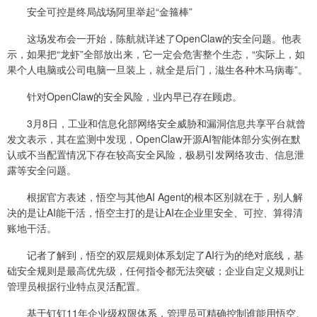
安全可控是终局战场阿里举起“金箍棒”
这场发布会一开始，陈航就详述了OpenClaw的安全问题。他表
示，如果把“龙虾”全部放出来，它一定会危害整个生态，“实际上，如
果个人电脑或公司电脑一旦装上，就全是后门，滋生各种木马病毒”。
针对OpenClaw的安全风险，业内早已存在顾虑。
3月8日，工业和信息化部网络安全威胁和漏洞信息共享平台就曾
发文表示，其在监测中发现，OpenClaw开源AI智能体部分实例在默
认或不当配置情况下存在较高安全风险，极易引发网络攻击、信息泄
露等安全问题。
根据官方表述，悟空与其他AI Agent的根本区别就在于，别人解
决的是让AI能干活，悟空主打的是让AI在企业里安全、可控、算得清
账地干活。
记者了解到，悟空的双层规则体系划定了AI行为的绝对底线，基
础安全规则是最高优先级，任何指令都无法突破；企业自定义规则让
管理员根据行业特点灵活配置。
基于钉钉11年企业级权限体系，管理员可精确控制谁能用悟空、