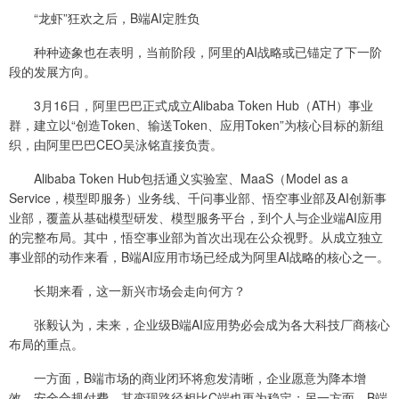
“龙虾”狂欢之后，B端AI定胜负
种种迹象也在表明，当前阶段，阿里的AI战略或已锚定了下一阶
段的发展方向。
3月16日，阿里巴巴正式成立Alibaba Token Hub（ATH）事业
群，建立以“创造Token、输送Token、应用Token”为核心目标的新组
织，由阿里巴巴CEO吴泳铭直接负责。
Alibaba Token Hub包括通义实验室、MaaS（Model as a
Service，模型即服务）业务线、千问事业部、悟空事业部及AI创新事
业部，覆盖从基础模型研发、模型服务平台，到个人与企业端AI应用
的完整布局。其中，悟空事业部为首次出现在公众视野。从成立独立
事业部的动作来看，B端AI应用市场已经成为阿里AI战略的核心之一。
长期来看，这一新兴市场会走向何方？
张毅认为，未来，企业级B端AI应用势必会成为各大科技厂商核心
布局的重点。
一方面，B端市场的商业闭环将愈发清晰，企业愿意为降本增
效、安全合规付费，其变现路径相比C端也更为稳定；另一方面，B端