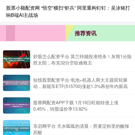
股票小额配资网 “悟空”横扫“虾兵” 阿里重构钉钉：吴泳铭打
响B端AI主战场
推荐资讯
炒股怎么配资平台 莫兰特抛投准绝杀！灰熊1分险
胜太阳，布克32分空砍难救主
短线股票配资平台 电池+机器人两大主题双轮驱
动，新能车ETF(515700)涨超1.3%再创年内新高
股窜网配资APP下载 1月19日旺能转债上涨
0.45%，转股溢价率13.82%
东启网平台 天水呱呱的清晨：荞麦淀粉里的酸辣
苏醒