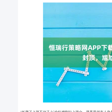
深证成指
14308.14
.58
1.04%
198.02
1
“长胖了？跳不动了？”全红婵刚站上跳台，弹幕里就有人