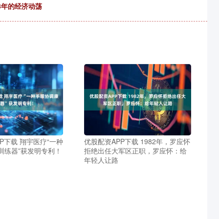
8年的经济动荡
P下载 翔宇医疗“一种
优股配资APP下载 1982年，罗应怀
训练器”获发明专利！
拒绝出任大军区正职，罗应怀：给
年轻人让路