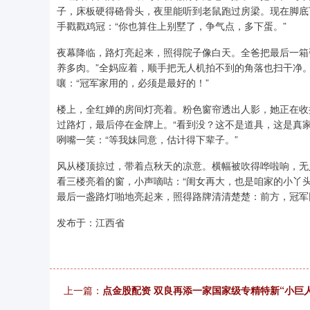
子，床板硬得硌骨头，夜里能听到老鼠跑过房梁。现在脚底
手戳戳鸡冠：“你也算住上别墅了，争气点，多下蛋。”
夜幕降临，路灯亮起来，照得院子像白天。全爸把最后一箱
养多肉。”全妈应着，顺手把无人机拍不到的角落也扫干净
嚷：“冠军家用的，必须是最好的！”
楼上，全红婵的房间灯亮着。粉色窗帘透出人影，她正在收
过路灯，最后停在金牌上。“看到没？这不是道具，这是真家
咧嘴一笑：“等我妹同意，估计得下辈子。”
风从楼顶掠过，带着点秋天的凉意。横幅被吹得哗啦响，无
看三楼亮着的窗，小声嘀咕：“闺女再大，也是咱家的小丫
最后一盏路灯啪地亮起来，照得路牌清清楚楚：前方，冠军
发布于：江西省
上一篇：
点金股配资 双良再添一家国家级专精特新“小巨