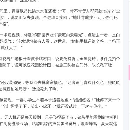
间里，弹幕飘得比跳水水花还密：“哥，带不带货别墅同款地砖？”全
地址，说要组队去参观。全进华直接回：“地址导航搜不到，你们死
严格”。
一条短视频，标题写着“世界冠军豪宅内景曝光”，点进去一看，是白
妈叹气：“连水泥墙都有人看，这世道。”她把手机递给全爸，全爸正
就住人了。”
。有瓷砖厂老板开着皮卡堵村口，说要免费赞助全屋瓷砖，条件是拍个
尺量院子，说可以送花园设计图，被施工队挡在门外。队长私下吐
“还没装修完，等我回去挑窗帘颜色。”记者追问喜欢什么色，她眨眨
逗得直拍她肩膀：“叛逆期到了啊。”
孩发现。一群小学生举着本子追着她跑：“姐姐签名！”她蹲下来一个
”全红婵愣了下，笑出小虎牙：“我还没试过，下次带你坐。”
观。无人机还是每天报到，只是飞得高了点，镜头里能看到窗帘杆刚
在厨房煮绿豆汤，咕嘟咕嘟的声音飘出窗外，混着蝉鸣，夏天就这