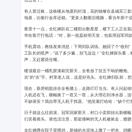
有人算过账，这栋楼从地基到封顶，花的钱够在县城买三套商
地基，比银行金库还稳。”更多人翻着旧视频，看当年那个说
夜里十一点，全红婵趴在二楼阳台数星星，楼下工人正在装
华在客厅打电话：“对，新一批荔枝明天发，包装用冠军同款
手机震动，教练发来消息：下周归队训练。她回了个“收到
工队长的吼声：“说了多少遍，别飞这边！”全红婵探头看
声，又赶紧捂住嘴。
楼顶最后一桶乳胶漆刷完那天，全爸放了挂五千响的鞭炮。
吉”的“吉”字。村里老人说，这是好兆头。全红婵归队前，
现在，新房钥匙挂在全爸腰上，走路叮叮当当。有人问起啥
人机还在飞，横幅换了一茬又一茬，从大理石到净水器，连
不缺保安？我自带无人机干扰器。”他笑着打哈哈：“缺个打
日子就这么往前滚。冠军回家那天，村口小卖部挂出新横幅
们笑着摇头。谁也没注意，那架撞树的无人机被捡走，翅膀
全红婵蹲在院子里喂鸡，新铺的水泥地上撒了一把米。鸡啄