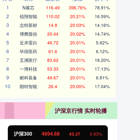
1
N展芯
116.49
396.76%
78.91%
2
锐翔智能
110.02
20.21%
16.59%
3
志特新材
14.8
20.03%
14.16%
4
博腾股份
20.44
20.02%
14.74%
5
近岸蛋白
46.72
20.01%
5.62%
6
毕得医药
61.6
20.01%
6.12%
7
五洲医疗
83.62
20.01%
18.20%
8
一博科技
53.33
20.01%
17.13%
9
耐科装备
49.67
20.01%
6.81%
10
朗特智能
26.4
20.00%
17.04%
沪深京行情 实时轮播
北证50
1134.18
创
11.30
1.01%