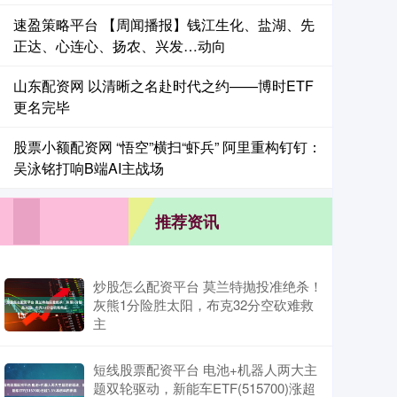
速盈策略平台 【周闻播报】钱江生化、盐湖、先
正达、心连心、扬农、兴发…动向
山东配资网 以清晰之名赴时代之约——博时ETF
更名完毕
股票小额配资网 “悟空”横扫“虾兵” 阿里重构钉钉：
吴泳铭打响B端AI主战场
推荐资讯
炒股怎么配资平台 莫兰特抛投准绝杀！
灰熊1分险胜太阳，布克32分空砍难救
主
短线股票配资平台 电池+机器人两大主
题双轮驱动，新能车ETF(515700)涨超