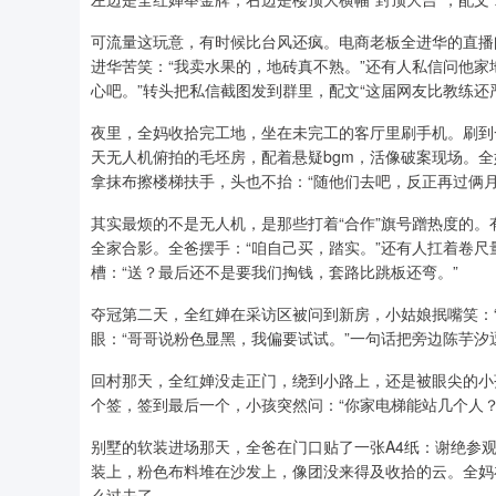
可流量这玩意，有时候比台风还疯。电商老板全进华的直播
进华苦笑：“我卖水果的，地砖真不熟。”还有人私信问他家
心吧。”转头把私信截图发到群里，配文“这届网友比教练还
夜里，全妈收拾完工地，坐在未完工的客厅里刷手机。刷到
天无人机俯拍的毛坯房，配着悬疑bgm，活像破案现场。全
拿抹布擦楼梯扶手，头也不抬：“随他们去吧，反正再过俩月
其实最烦的不是无人机，是那些打着“合作”旗号蹭热度的
全家合影。全爸摆手：“咱自己买，踏实。”还有人扛着卷
槽：“送？最后还不是要我们掏钱，套路比跳板还弯。”
夺冠第二天，全红婵在采访区被问到新房，小姑娘抿嘴笑：
眼：“哥哥说粉色显黑，我偏要试试。”一句话把旁边陈芋汐
回村那天，全红婵没走正门，绕到小路上，还是被眼尖的小
个签，签到最后一个，小孩突然问：“你家电梯能站几个人？
别墅的软装进场那天，全爸在门口贴了一张A4纸：谢绝参
装上，粉色布料堆在沙发上，像团没来得及收拾的云。全妈
么过去了。