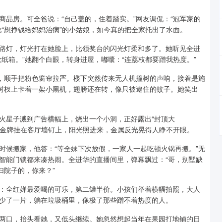
品房。可全爸说：“自己盖的，住着踏实。”网友调侃：“冠军家的
“想挣钱给妈妈治病”的小姑娘，如今真的把全家托出了水面。
路灯，灯光打在她脸上，比领奖台的闪光灯柔和多了。她听见全进
纸箱。”她翻个白眼，转身进屋，嘟囔：“连荔枝都要蹭我热度。”
”，顺手把粉色窗帘拉严。楼下突然传来无人机撞树的声响，接着是施
，树杈上卡着一架小黑机，翅膀还在转，像只被逮住的蚊子。她笑出
火星子溅到广告横幅上，烧出一个小洞，正好露出“封顶大
把金牌挂在客厅墙钉上，阳光照进来，金属反光晃得人睁不开眼。
时候搬家，他答：“等全妹下次放假，一家人一起吃顿火锅再搬。”无
智能门锁都来凑热闹。全进华的直播间里，弹幕飘过：“哥，别墅缺
扫院子的，你来？”
：全红婵最爱喝的可乐，第二罐半价。小孩们举着横幅拍照，大人
少了一片，躺在垃圾桶里，像极了那些蹭不着热度的人。
两口，抬头看她，又低头继续。她忽然想起当年在果园打地铺的日