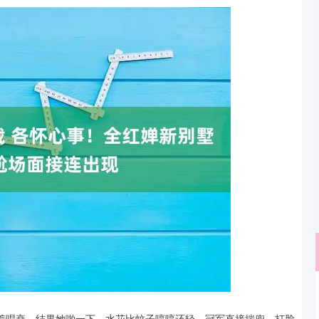
沪深300
4694.68
.40%
43.37
0.93%
急着唱衰，结果她啪一下，水花比蚊子哼哼还轻，冠军直接揣兜，打脸