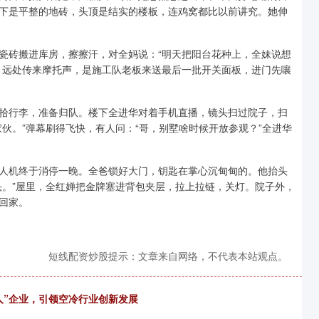
下是平整的地砖，头顶是结实的楼板，连鸡窝都比以前讲究。她伸
瓷砖搬进库房，擦擦汗，对全妈说：“明天把阳台花种上，全妹说想
。远处传来摩托声，是施工队老板来送最后一批开关面板，进门先嚷
拾行李，准备归队。楼下全进华对着手机直播，镜头扫过院子，扫
伙。”弹幕刷得飞快，有人问：“哥，别墅啥时候开放参观？”全进华
人机终于消停一晚。全爸锁好大门，钥匙在掌心沉甸甸的。他抬头
头。”屋里，全红婵把金牌塞进背包夹层，拉上拉链，关灯。院子外，
回家。
短线配资炒股提示：文章来自网络，不代表本站观点。
人”企业，引领空冷行业创新发展