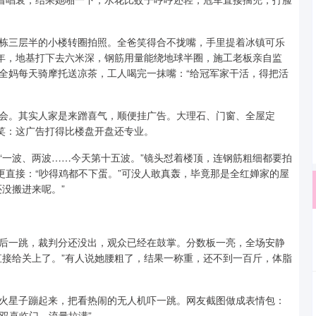
栋三层半的小楼转圈拍照。全爸笑得合不拢嘴，手里提着冰镇可乐
两年，地基打下去六米深，钢筋用量能绕地球半圈，施工老板亲自监
全妈每天骑摩托送凉茶，工人喝完一抹嘴：“给冠军家干活，得把活
会。其实人家是来蹭喜气，顺便挂广告。大理石、门窗、全屋定
都笑：这广告打得比楼盘开盘还专业。
“一波、两波……今天第十五波。”镜头怼着楼顶，连钢筋粗细都要拍
更直接：“吵得鸡都不下蛋。”可没人敢真轰，毕竟那是全红婵家的屋
没搬进来呢。”
后一跳，裁判分还没出，观众已经在鼓掌。分数板一亮，全场安静
直接给关上了。”有人说她腰粗了，结果一称重，还不到一百斤，体脂
火星子蹦起来，把看热闹的无人机吓一跳。网友截图做成表情包：
“双喜临门，流量拉满”。