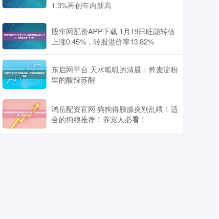
1.3%再创年内新高
股窜网配资APP下载 1月19日旺能转债
上涨0.45%，转股溢价率13.82%
东启网平台 天水呱呱的清晨：荞麦淀粉
里的酸辣苏醒
鸿岳配资官网 狗狗得胰腺炎别乱喂！适
合的狗粮推荐！养宠人必看！