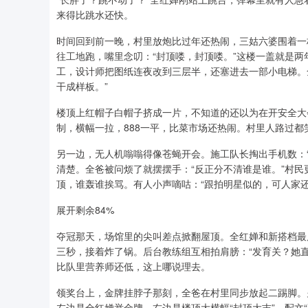
来得比跳水还快。
时间回到前一晚，村里放炮比过年还热闹，三姑六婆围着一
往工地跑，嘴里念叨：“封顶喽，封顶喽。”这楼一盖就是
工，设计师把图纸连夜改到三层半，还塞进去一部小电梯。
干成样板。”
楼顶上红帽子白帽子挤成一片，不知道的还以为在开安全大
制，横幅一拉，888一平，比菜市场还热闹。村里人路过
另一边，无人机嗡嗡得像苍蝇开会。施工队长掏出手机数：
清楚。全爸被问烦了就摆摆手：“反正分不清谁是谁。”村民
顶，谁轰谁挨骂。有人小声嘀咕：“跟拍明星似的，可人家还
展开剩余84%
夺冠那天，场馆里的尖叫差点掀翻屋顶。全红婵和新搭档最
三秒，接着炸了锅。后台教练组互相拍肩膀：“发育关？她
比队里营养师还低，这上哪说理去。
领奖台上，金牌挂脖子那刻，全爸在村里同步放起二踢脚。
左边是全红婵举金牌，右边是楼顶大横幅“封顶大吉”，配文